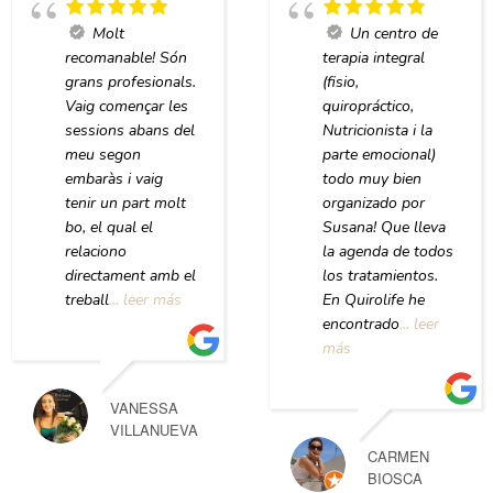
Molt
Un centro de
recomanable! Són
terapia integral
grans profesionals.
(fisio,
Vaig començar les
quiropráctico,
sessions abans del
Nutricionista i la
meu segon
parte emocional)
embaràs i vaig
todo muy bien
tenir un part molt
organizado por
bo, el qual el
Susana! Que lleva
relaciono
la agenda de todos
directament amb el
los tratamientos.
treball
... leer más
En Quirolife he
encontrado
... leer
más
VANESSA
VILLANUEVA
CARMEN
BIOSCA