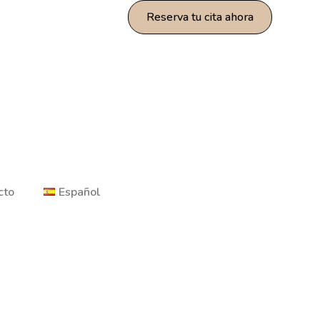
Reserva tu cita ahora
cto
Español