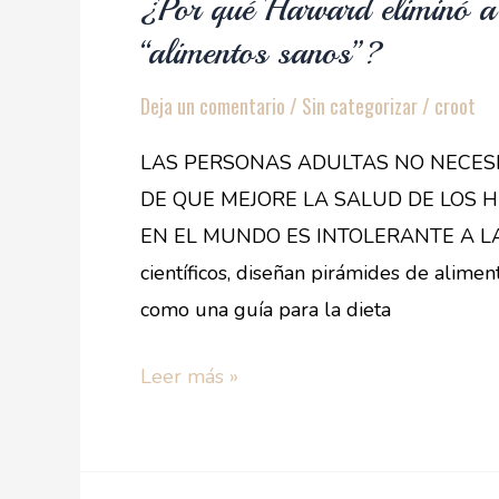
¿Por qué Harvard eliminó a 
“alimentos sanos”?
Deja un comentario
/
Sin categorizar
/
croot
LAS PERSONAS ADULTAS NO NECESI
DE QUE MEJORE LA SALUD DE LOS H
EN EL MUNDO ES INTOLERANTE A LA L
científicos, diseñan pirámides de alim
como una guía para la dieta
Leer más »