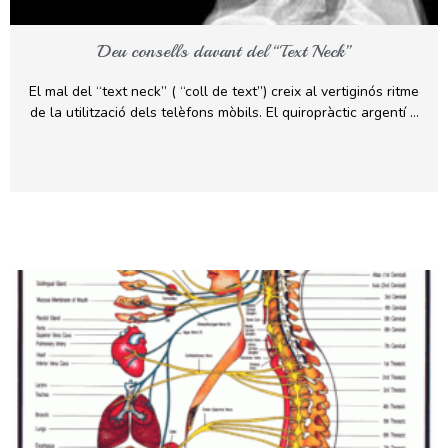
Deu consells davant del “Text Neck”
El mal del “text neck” ( “coll de text”) creix al vertiginós ritme
de la utilització dels telèfons mòbils. El quiropràctic argentí …