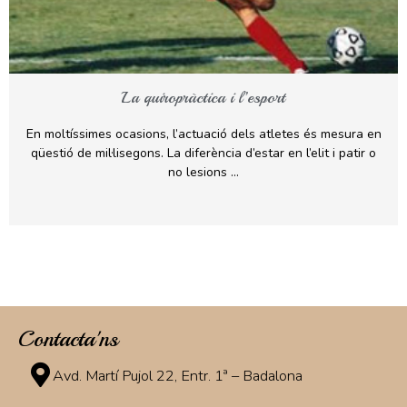
La quiropràctica i l’esport
En moltíssimes ocasions, l’actuació dels atletes és mesura en
qüestió de mil·lisegons. La diferència d’estar en l’elit i patir o
no lesions …
Contacta'ns
Avd. Martí Pujol 22, Entr. 1ª – Badalona